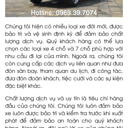
Chúng tôi hiện có nhiều loại xe đời mới, được
bảo trì và vệ sinh định kỳ để đảm bảo chất
lượng dịch vụ. Quý khách hàng có thể lựa
chọn các loại xe 4 chỗ và 7 chỗ phù hợp với
nhu cầu đi lại của mình. Ngoài ra, chúng tôi
còn cung cấp các dịch vụ liên quan như đưa
đón sân bay, tham quan du lịch, đi công tác,
đưa đón đoàn khách, tiệc cưới và các sự kiện
đặc biệt khác.
Chất lượng dịch vụ và uy tín là tiêu chí hàng
đầu của chúng tôi. Chúng tôi luôn đảm bảo
xe luôn được bảo trì và kiểm tra trước khi xuất
phát để đảm bảo an toàn cho quý khách
hàng. Ngoài ra, đội ngũ lái xe của chúng tôi