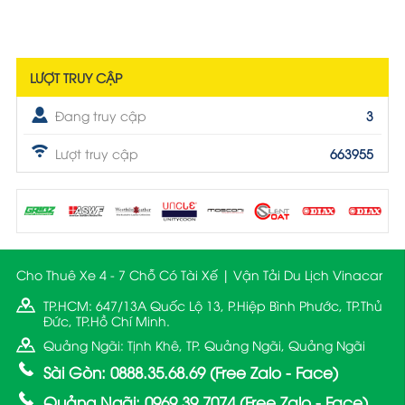
LƯỢT TRUY CẬP
Đang truy cập
3
Lượt truy cập
663955
Cho Thuê Xe 4 - 7 Chỗ Có Tài Xế | Vận Tải Du Lịch Vinacar
TP.HCM: 647/13A Quốc Lộ 13, P.Hiệp Bình Phước, TP.Thủ
Đức, TP.Hồ Chí Minh.
Quảng Ngãi: Tịnh Khê, TP. Quảng Ngãi, Quảng Ngãi
Sài Gòn: 0888.35.68.69 (Free Zalo - Face)
Quảng Ngãi: 0969.39.7074 (Free Zalo - Face)