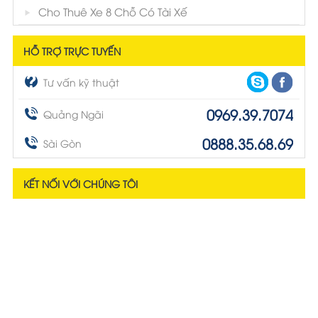
Cho Thuê Xe 8 Chỗ Có Tài Xế
HỖ TRỢ TRỰC TUYẾN
Tư vấn kỹ thuật
0969.39.7074
Quảng Ngãi
0888.35.68.69
Sài Gòn
KẾT NỐI VỚI CHÚNG TÔI