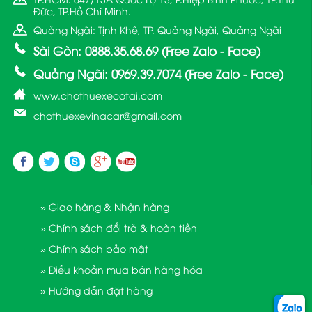
Đức, TP.Hồ Chí Minh.
Quảng Ngãi: Tịnh Khê, TP. Quảng Ngãi, Quảng Ngãi
Sài Gòn: 0888.35.68.69 (Free Zalo - Face)
Quảng Ngãi: 0969.39.7074 (Free Zalo - Face)
www.chothuexecotai.com
chothuexevinacar@gmail.com
» Giao hàng & Nhận hàng
» Chính sách đổi trả & hoàn tiền
» Chính sách bảo mật
» Điều khoản mua bán hàng hóa
» Hướng dẫn đặt hàng