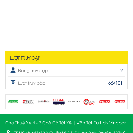
LƯỢT TRUY CẬP
Đang truy cập
2
Lượt truy cập
664101
Cho Thuê Xe 4 - 7 Chỗ Có Tài Xế | Vận Tải Du Lịch Vinacar
TP.HCM: 647/13A Quốc Lộ 13, P.Hiệp Bình Phước, TP.Thủ