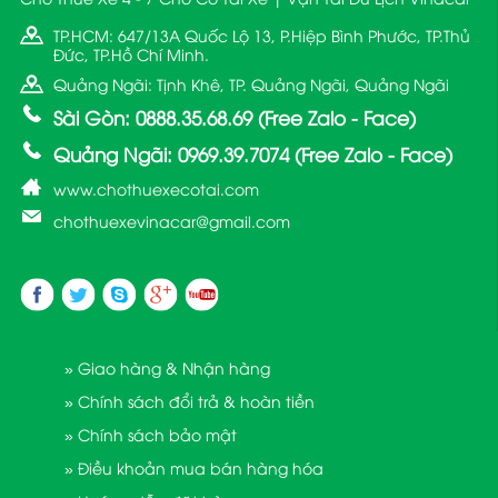
TP.HCM: 647/13A Quốc Lộ 13, P.Hiệp Bình Phước, TP.Thủ
Đức, TP.Hồ Chí Minh.
Quảng Ngãi: Tịnh Khê, TP. Quảng Ngãi, Quảng Ngãi
Sài Gòn: 0888.35.68.69 (Free Zalo - Face)
Quảng Ngãi: 0969.39.7074 (Free Zalo - Face)
www.chothuexecotai.com
chothuexevinacar@gmail.com
» Giao hàng & Nhận hàng
» Chính sách đổi trả & hoàn tiền
» Chính sách bảo mật
» Điều khoản mua bán hàng hóa