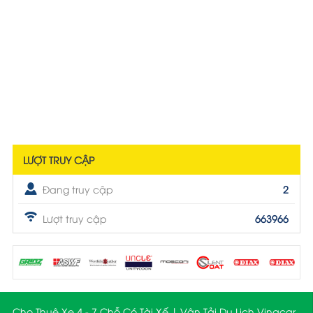
LƯỢT TRUY CẬP
Đang truy cập
2
Lượt truy cập
663966
Cho Thuê Xe 4 - 7 Chỗ Có Tài Xế | Vận Tải Du Lịch Vinacar