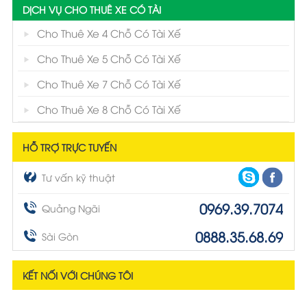
DỊCH VỤ CHO THUÊ XE CÓ TÀI
Cho Thuê Xe 4 Chỗ Có Tài Xế
Cho Thuê Xe 5 Chỗ Có Tài Xế
Cho Thuê Xe 7 Chỗ Có Tài Xế
Cho Thuê Xe 8 Chỗ Có Tài Xế
HỖ TRỢ TRỰC TUYẾN
Tư vấn kỹ thuật
0969.39.7074
Quảng Ngãi
0888.35.68.69
Sài Gòn
KẾT NỐI VỚI CHÚNG TÔI