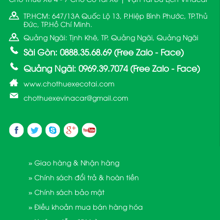
TP.HCM: 647/13A Quốc Lộ 13, P.Hiệp Bình Phước, TP.Thủ
Đức, TP.Hồ Chí Minh.
Quảng Ngãi: Tịnh Khê, TP. Quảng Ngãi, Quảng Ngãi
Sài Gòn: 0888.35.68.69 (Free Zalo - Face)
Quảng Ngãi: 0969.39.7074 (Free Zalo - Face)
www.chothuexecotai.com
chothuexevinacar@gmail.com
» Giao hàng & Nhận hàng
» Chính sách đổi trả & hoàn tiền
» Chính sách bảo mật
» Điều khoản mua bán hàng hóa