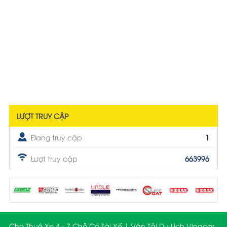
LƯỢT TRUY CẬP
Đang truy cập
1
Lượt truy cập
663996
Cho Thuê Xe 4 - 7 Chỗ Có Tài Xế | Vận Tải Du Lịch Vinacar