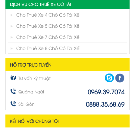
DỊCH VỤ CHO THUÊ XE CÓ TÀI
Cho Thuê Xe 4 Chỗ Có Tài Xế
Cho Thuê Xe 5 Chỗ Có Tài Xế
Cho Thuê Xe 7 Chỗ Có Tài Xế
Cho Thuê Xe 8 Chỗ Có Tài Xế
HỖ TRỢ TRỰC TUYẾN
Tư vấn kỹ thuật
0969.39.7074
Quảng Ngãi
0888.35.68.69
Sài Gòn
KẾT NỐI VỚI CHÚNG TÔI