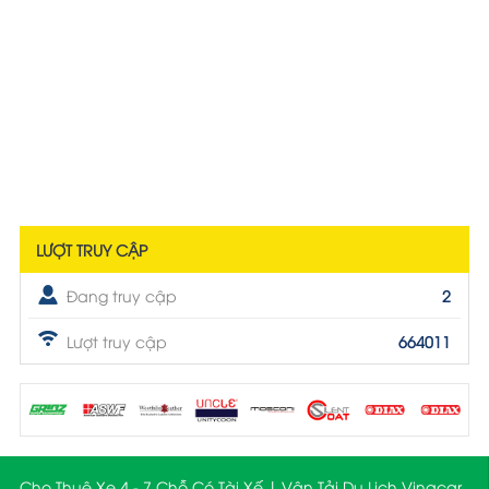
LƯỢT TRUY CẬP
Đang truy cập
2
Lượt truy cập
664011
Cho Thuê Xe 4 - 7 Chỗ Có Tài Xế | Vận Tải Du Lịch Vinacar