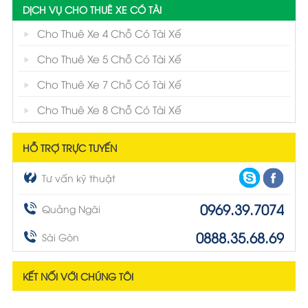
DỊCH VỤ CHO THUÊ XE CÓ TÀI
Cho Thuê Xe 4 Chỗ Có Tài Xế
Cho Thuê Xe 5 Chỗ Có Tài Xế
Cho Thuê Xe 7 Chỗ Có Tài Xế
Cho Thuê Xe 8 Chỗ Có Tài Xế
HỖ TRỢ TRỰC TUYẾN
Tư vấn kỹ thuật
0969.39.7074
Quảng Ngãi
0888.35.68.69
Sài Gòn
KẾT NỐI VỚI CHÚNG TÔI