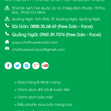
TP.HCM: 647/13A Quốc Lộ 13, P.Hiệp Bình Phước, TP.Thủ
Đức, TP.Hồ Chí Minh.
Quảng Ngãi: Tịnh Khê, TP. Quảng Ngãi, Quảng Ngãi
Sài Gòn: 0888.35.68.69 (Free Zalo - Face)
Quảng Ngãi: 0969.39.7074 (Free Zalo - Face)
www.chothuexecotai.com
chothuexevinacar@gmail.com
» Giao hàng & Nhận hàng
» Chính sách đổi trả & hoàn tiền
» Chính sách bảo mật
» Điều khoản mua bán hàng hóa