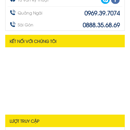
0969.39.7074
Quảng Ngãi
0888.35.68.69
Sài Gòn
KẾT NỐI VỚI CHÚNG TÔI
LƯỢT TRUY CẬP