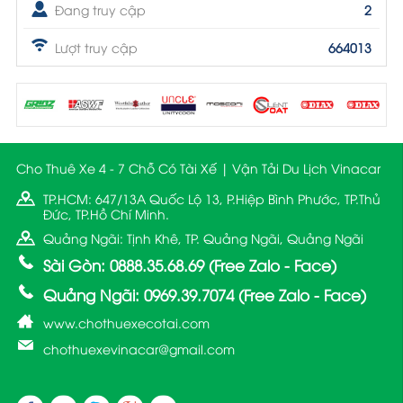
Đang truy cập
2
Lượt truy cập
664013
Cho Thuê Xe 4 - 7 Chỗ Có Tài Xế | Vận Tải Du Lịch Vinacar
TP.HCM: 647/13A Quốc Lộ 13, P.Hiệp Bình Phước, TP.Thủ
Đức, TP.Hồ Chí Minh.
Quảng Ngãi: Tịnh Khê, TP. Quảng Ngãi, Quảng Ngãi
Sài Gòn: 0888.35.68.69 (Free Zalo - Face)
Quảng Ngãi: 0969.39.7074 (Free Zalo - Face)
www.chothuexecotai.com
chothuexevinacar@gmail.com