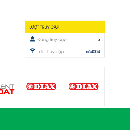
LƯỢT TRUY CẬP
Đang truy cập
5
Lượt truy cập
664004