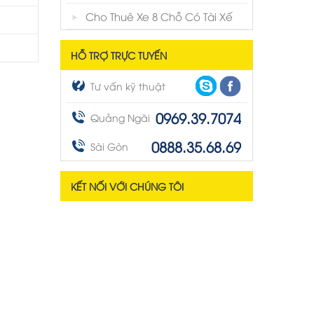
Cho Thuê Xe 8 Chỗ Có Tài Xế
HỖ TRỢ TRỰC TUYẾN
Tư vấn kỹ thuật
0969.39.7074
Quảng Ngãi
0888.35.68.69
Sài Gòn
KẾT NỐI VỚI CHÚNG TÔI