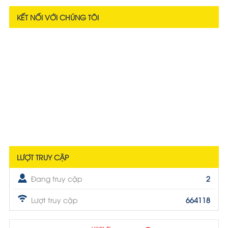
KẾT NỐI VỚI CHÚNG TÔI
LƯỢT TRUY CẬP
Đang truy cập
2
Lượt truy cập
664118