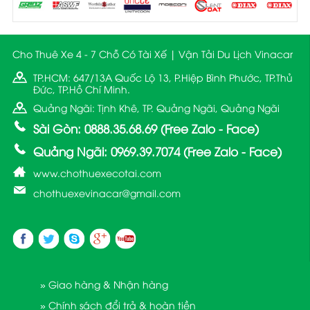
Cho Thuê Xe 4 - 7 Chỗ Có Tài Xế | Vận Tải Du Lịch Vinacar
TP.HCM: 647/13A Quốc Lộ 13, P.Hiệp Bình Phước, TP.Thủ
Đức, TP.Hồ Chí Minh.
Quảng Ngãi: Tịnh Khê, TP. Quảng Ngãi, Quảng Ngãi
Sài Gòn: 0888.35.68.69 (Free Zalo - Face)
Quảng Ngãi: 0969.39.7074 (Free Zalo - Face)
www.chothuexecotai.com
chothuexevinacar@gmail.com
» Giao hàng & Nhận hàng
» Chính sách đổi trả & hoàn tiền